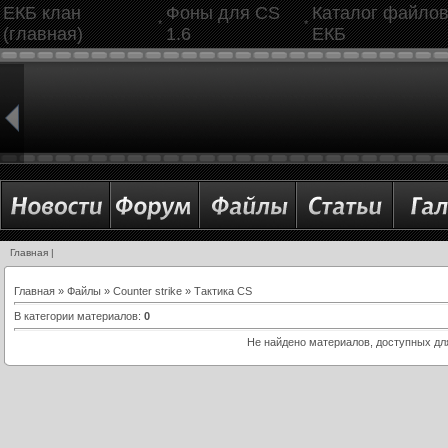
ЕКБ клан
Фоны для CS
Каталог файло
*
*
(главная)
1.6
ЕКБ
Главная
|
Главная
»
Файлы
»
Counter strike
» Тактика CS
В категории материалов
:
0
Не найдено материалов, доступных дл